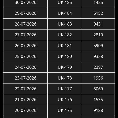
30-07-2026
UK-185
1425
29-07-2026
UK-184
6152
28-07-2026
UK-183
9431
27-07-2026
UK-182
2810
26-07-2026
UK-181
5909
25-07-2026
UK-180
9328
24-07-2026
UK-179
2397
23-07-2026
UK-178
1956
22-07-2026
UK-177
8069
21-07-2026
UK-176
1535
20-07-2026
UK-175
9188