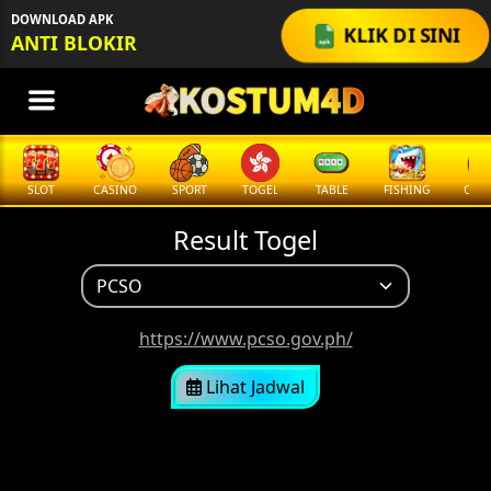
,
DOWNLOAD APK
KLIK DI SINI
ANTI BLOKIR
SLOT
CASINO
SPORT
TOGEL
TABLE
FISHING
COCK
Result Togel
https://www.pcso.gov.ph/
Lihat Jadwal